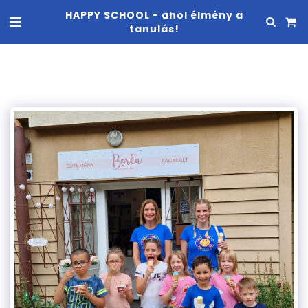
HAPPY SCHOOL - ahol élmény a
tanulás!