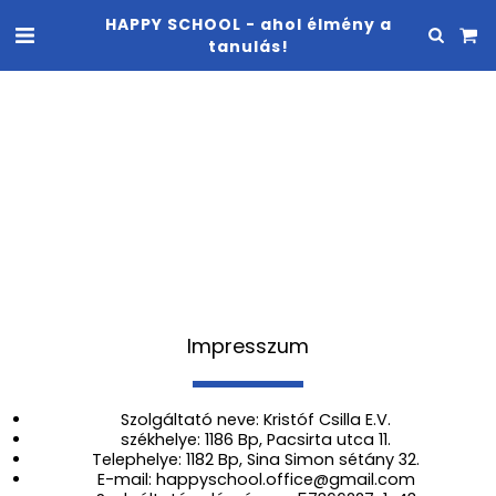
HAPPY SCHOOL - ahol élmény a
tanulás!
Impresszum
Szolgáltató neve: Kristóf Csilla E.V.
székhelye: 1186 Bp, Pacsirta utca 11.
Telephelye: 1182 Bp, Sina Simon sétány 32.
E-mail: happyschool.office@gmail.com