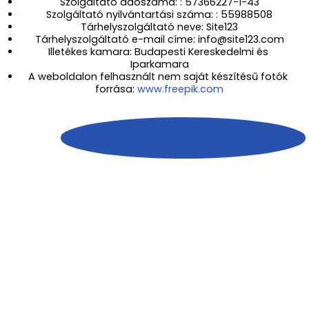
Szolgáltató adószáma: : 57366227-1-43
Szolgáltató nyilvántartási száma: : 55988508
Tárhelyszolgáltató neve: Site123
Tárhelyszolgáltató e-mail címe: info@site123.com
Illetékes kamara: Budapesti Kereskedelmi és 
Iparkamara
A weboldalon felhasznált nem saját készítésű fotók 
forrása: 
www.freepik.com