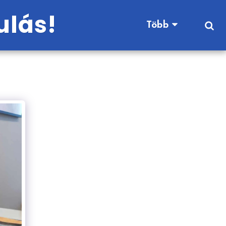
ulás!
Több