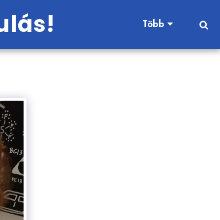
ulás!
Több