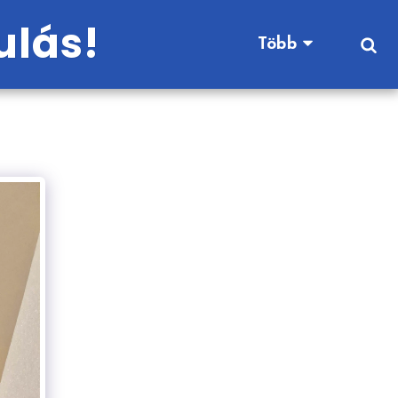
ulás!
Több