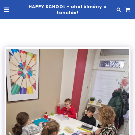
HAPPY SCHOOL - ahol élmény a
tanulás!