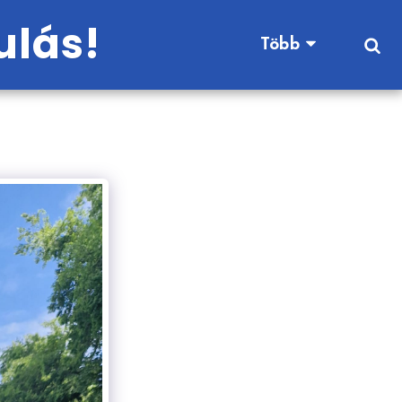
ulás!
Több