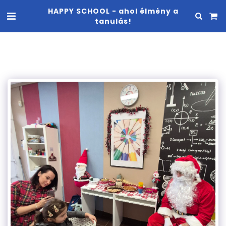
HAPPY SCHOOL - ahol élmény a
tanulás!